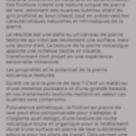
Ces finitions créent une texture unique de pierre
de lave, dévoilant des nuances subtiles allant du
gris profond au brun chaud, tout en préservant les
caractéristiques naturelles et intrinsèques de la
pierre.
Le résultat est une dalle ou un carreau de pierre
texturée qui n'est pas seulement une surface, mais
une œuvre d'art. La texture de la pierre volcanique
apporte une richesse tactile et visuelle,
transformant tout projet en une expérience
sensorielle immersive.
Les propriétés et le potentiel de la pierre
volcanique texturée
Qu'est-ce que la pierre de lave ? C'est un matériau
d'une immense puissance et d'une grande beauté,
et nos traitements texturés mettent en valeur ces
qualités sans compromis.
Polyvalence esthétique : la finition en pierre de
lave peut être personnalisée pour s'adapter à
n'importe quel design, d'une texture de roche
volcanique brute et organique pour le revêtement
mural à une surface en pierre de lave subtilement
adoucie pour les plans de travail. Cela permet une