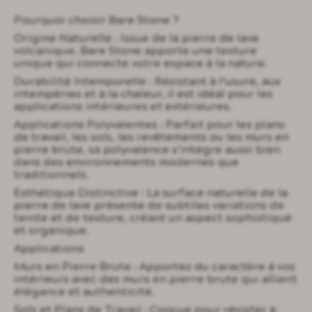
Pourquoi choisir Bare Stone ?
Origine Naturelle : Issue de la pierre de lave
volcanique, Bare Stone apporte une texture
unique qui connecte votre espace à la nature.
Durabilité Intemporelle : Résistant à l’usure, aux
intempéries et à la chaleur, il est idéal pour les
applications intérieures et extérieures.
Applications Polyvalentes : Parfait pour les plans
de travail, les sols, les revêtements ou les murs en
pierre brute, sa polyvalence s’intègre aussi bien
dans des environnements modernes que
traditionnels.
Esthétique Distinctive : La surface naturelle de la
pierre de lave présente de subtiles variations de
teinte et de texture, créant un aspect sophistiqué
et organique.
Applications
Murs en Pierre Brute : Apportez du caractère à vos
intérieurs avec des murs en pierre brute qui allient
élégance et authenticité.
Sols et Plans de Travail : Conçue pour résister à