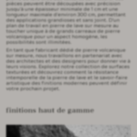
pièces peuvent être découpées avec précision
jusqu'à une épaisseur minimale de 1 cm et une
longueur maximale d'environ 300 cm, permettant
des applications grandioses et sans joint. D'un
plan de travail en pierre de lave sur mesure au
toucher unique à de grands carreaux de pierre
volcanique pour un aspect homogène, les
possibilités sont illimitées.
En tant que fabricant dédié de pierre volcanique
sur mesure, nous travaillons en partenariat avec
des architectes et des designers pour donner vie à
leurs visions. Explorez notre collection de surfaces
texturées et découvrez comment la résistance
intemporelle de la pierre de lave et le savoir-faire
artistique des finitions modernes peuvent définir
votre prochain projet.
finitions haut de gamme