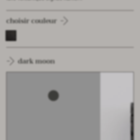
choisir couleur
dark moon