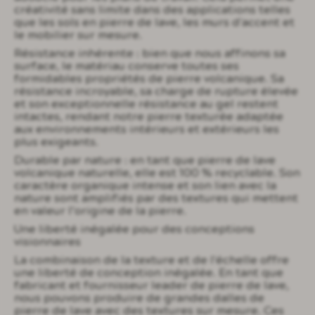
créativité sans limite dans des applications telles
que les sols en pierre de lave, les murs d'accent et
le mobilier sur mesure.
Résistance inhérente : bien que nous affinons sa
surface, le matériau conserve toutes ses
formidables propriétés de pierre volcanique. Sa
résistance incroyable, sa charge de rupture élevée
et son exceptionnelle résistance au gel restent
intactes, rendant notre pierre texturée adaptée
aux environnements intérieurs et extérieurs les
plus exigeants.
Durable par nature : en tant que pierre de lave
volcanique naturelle, elle est 100 % recyclable. Son
caractère organique intense et son lien avec la
nature sont amplifiés par des textures qui mettent
en valeur l’origine de la pierre.
Une liberté inégalée pour des conceptions
visionnaires
La combinaison de la texture et de l'échelle offre
une liberté de conception inégalée. En tant que
fabricant et fournisseur leader de pierre de lave,
nous pouvons produire de grandes dalles de
pierre de lave avec des textures sur mesure. Ces