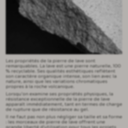
Les propriétés de la pierre de lave sont
remarquables. La lave est une pierre naturelle, 100
% recyclable. Ses qualités esthétiques reflètent
son caractère organique intense, son lien avec la
nature, ainsi que les variations chromatiques
propres à la roche volcanique.
Lorsqu’on examine ses propriétés physiques, la
résistance exceptionnelle de la pierre de lave
apparaît immédiatement, tant en termes de charge
de rupture que de résistance au gel.
Il ne faut pas non plus négliger sa taille et sa forme
: les morceaux de pierre de lave offrent une
grande liberté d'utilisation pour tous les projets