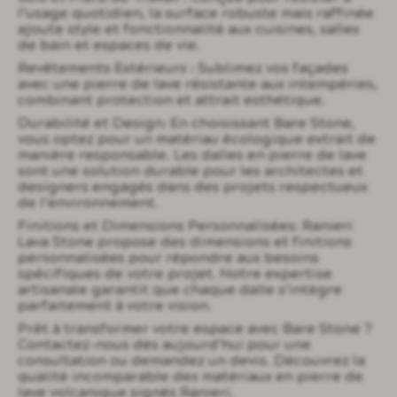
l’usage quotidien, la surface robuste mais raffinée
ajoute style et fonctionnalité aux cuisines, salles
de bain et espaces de vie.
Revêtements Extérieurs : Sublimez vos façades
avec une pierre de lave résistante aux intempéries,
combinant protection et attrait esthétique.
Durabilité et Design: En choisissant Bare Stone,
vous optez pour un matériau écologique extrait de
manière responsable. Les dalles en pierre de lave
sont une solution durable pour les architectes et
designers engagés dans des projets respectueux
de l’environnement.
Finitions et Dimensions Personnalisées: Ranieri
Lava Stone propose des dimensions et finitions
personnalisées pour répondre aux besoins
spécifiques de votre projet. Notre expertise
artisanale garantit que chaque dalle s’intègre
parfaitement à votre vision.
Prêt à transformer votre espace avec Bare Stone ?
Contactez-nous dès aujourd’hui pour une
consultation ou demandez un devis. Découvrez la
qualité incomparable des matériaux en pierre de
lave volcanique signés Ranieri.