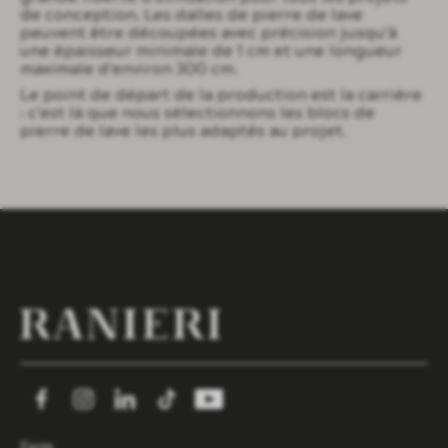
de conception. Les dalles de pierre de lave
peuvent être découpées avec précision jusqu'à
une épaisseur minimale de 1 cm et une longueur
maximale d'environ 300 cm.
Le point de départ de la production est la carrière
: c'est là que nous sélectionnons les blocs de
pierre de lave les plus adaptés au projet.
faqs