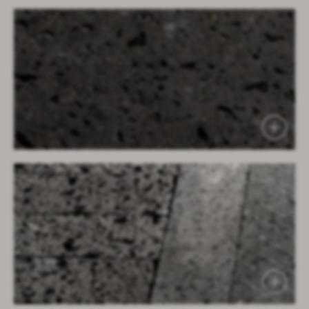
baignoire prima
core tables
void tables
edit table and stools
root planters