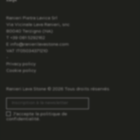
Ranieri Pietra Lavica Srl
Via Vicinale Lava Ranieri, snc
80040 Terzigno (NA)
T +39 081 5292162
E info@ranierilavastone.com
VAT IT05034371210
-
Privacy policy
Cookie policy
Ranieri Lava Stone © 2026 Tous droits réservés
J’accepte la
politique de
confidentialité.