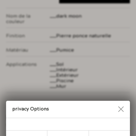
Nom de la
dark moon
couleur
Finition
Pierre ponce naturelle
Matériau
Pumice
Applications
Sol
Intérieur
Extérieur
Piscine
Mur
Privacy Options
les propriétés de la pierre
volcanique