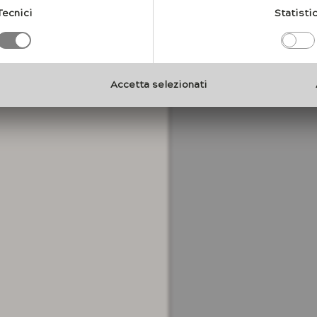
i riflessi di luce della
Tecnici
Statistic
oni e si verificheranno
mento del liquido degli
Accetta selezionati