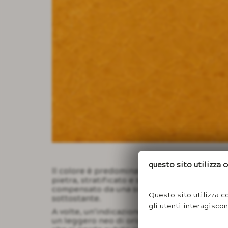
Questo sito utilizza 
Il colore è predominante e prevalente sulla
pietra, stratificato e sensuale nella sua bel
compensato da una sottile reazione craquel
Questo sito utilizza co
sottostante.
gli utenti interagisco
A volte, un’indicazione della geologia sott
un leggero neo di origine chimica, di dimens