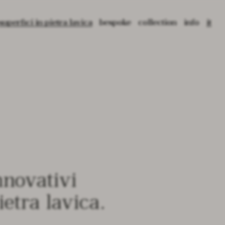
superfici in pietra lavica
bespoke
collection
info
it
avica: materia, origine e texture
crafting lava
3d tiles
press
en
a
projets culturels
2d tiles
blog
fr
ava
application
pattern tiles
cataloghi
ary
prima basins
contact
prima freestanding
prima bathtub
core tables
void tables
nnovativi
root planters
ietra lavica.