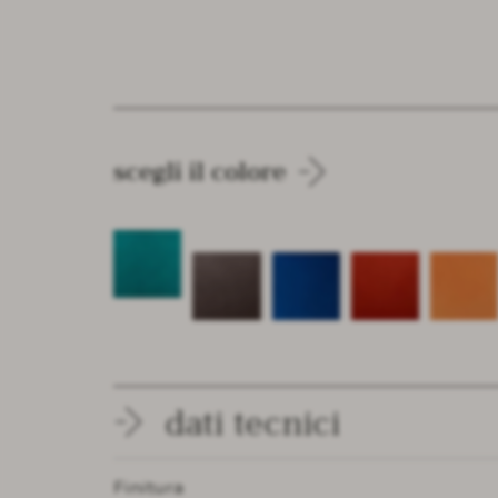
scegli il colore
dati tecnici
Finitura