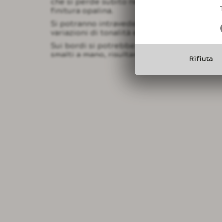
che si perde subito nei colori più forti e con 
finitura opalina.
Si potranno intravedere lievissime ondulazi
variazioni di tonalità e sfumature.
Sui bordi si potrebbe si creerà un inspessi
smalti a mano, risultante in toni più scuri.
Rifiuta