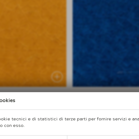
cookies
 base nascosta della
lezza e profondità,
beryl green
é della pietra
okie tecnici e di statistici di terze parti per fornire servizi e an
no con esso.
ostante si presenta come
ioni e significato minori,