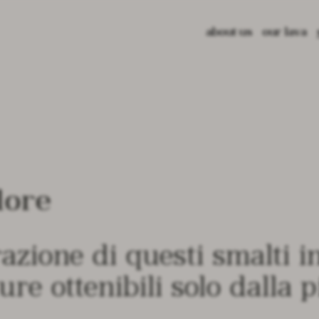
about us
our lava
la pietra l
glazed lav
recycled l
color libr
lore
razione di questi smalti i
re ottenibili solo dalla p