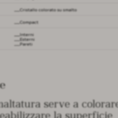
Cristallo colorato su smalto
Compact
Interni
Esterni
Pareti
re
maltatura serve a colorar
abilizzare la superficie