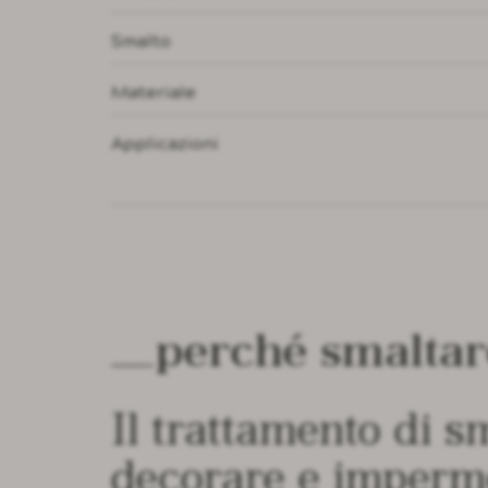
Smalto
Materiale
Applicazioni
perché smalta
Il trattamento di s
decorare e imperme