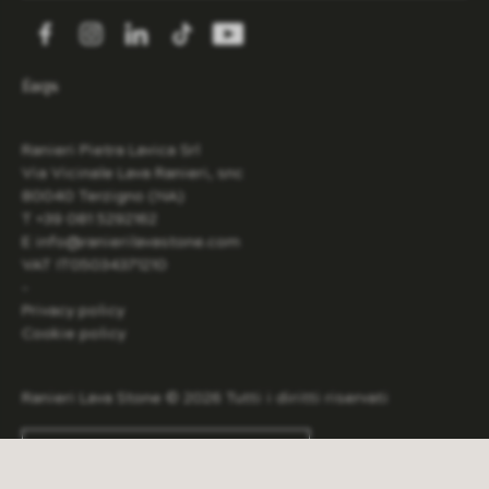
annulla
invia
faqs
Ranieri Pietra Lavica Srl
Via Vicinale Lava Ranieri, snc
80040 Terzigno (NA)
T +39 081 5292162
E info@ranierilavastone.com
VAT IT05034371210
-
Privacy policy
Cookie policy
Ranieri Lava Stone © 2026 Tutti i diritti riservati
Accetto la
privacy policy