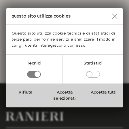
prima bathtub
Chiedi un preventivo
core tables
Questo sito utilizza cookies
void tables
nome
Questo sito utilizza cookie tecnici e di statistici di
root planters
terze parti per fornire servizi e analizzare il modo in
cui gli utenti interagiscono con esso.
email
Tecnici
Statistici
Rifiuta
Accetta
Accetta tutti
selezionati