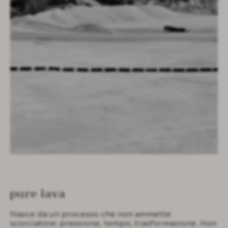
pure lava
Nasce da un processo che non ammette
scorciatoie: pressione, tempo, trasformazione. Non