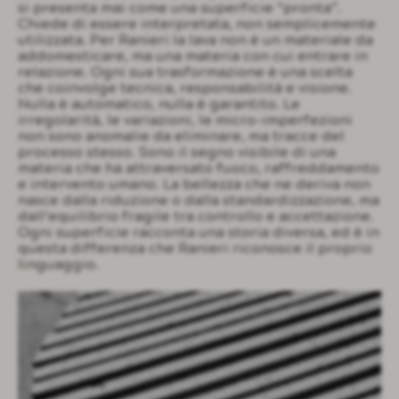
si presenta mai come una superficie “pronta”.
Chiede di essere interpretata, non semplicemente
utilizzata. Per Ranieri la lava non è un materiale da
addomesticare, ma una materia con cui entrare in
relazione. Ogni sua trasformazione è una scelta
che coinvolge tecnica, responsabilità e visione.
Nulla è automatico, nulla è garantito. Le
irregolarità, le variazioni, le micro-imperfezioni
non sono anomalie da eliminare, ma tracce del
processo stesso. Sono il segno visibile di una
materia che ha attraversato fuoco, raffreddamento
e intervento umano. La bellezza che ne deriva non
nasce dalla riduzione o dalla standardizzazione, ma
dall’equilibrio fragile tra controllo e accettazione.
Ogni superficie racconta una storia diversa, ed è in
questa differenza che Ranieri riconosce il proprio
linguaggio.