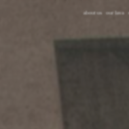
about us
our lava
la pietra l
glazed lav
recycled l
color libr