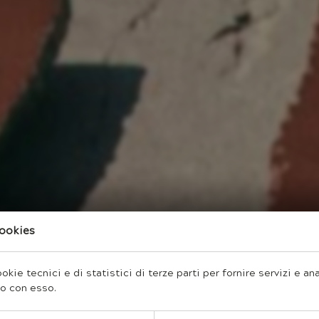
cookies
okie tecnici e di statistici di terze parti per fornire servizi e an
no con esso.