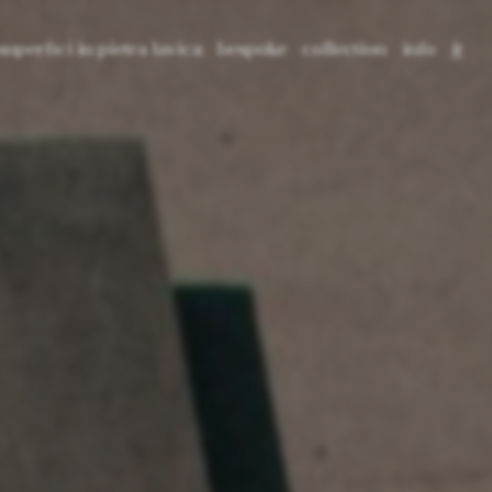
superfici in pietra lavica
bespoke
collection
info
it
avica: materia, origine e texture
crafting lava
3d tiles
press
en
a
projets culturels
2d tiles
blog
fr
ava
application
pattern tiles
cataloghi
ary
prima basins
contact
prima freestanding
prima bathtub
core tables
void tables
root planters