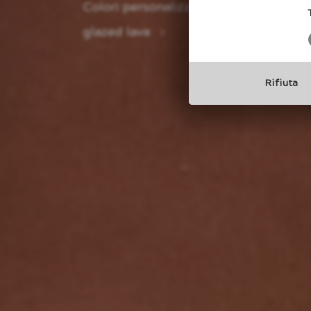
Questa collezione esplora la relazione
root planters
Rifiuta