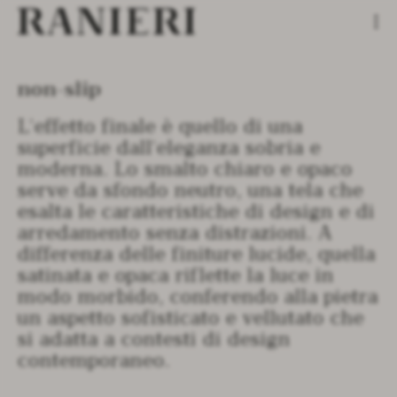
non-slip
it
about us
L'effetto finale è quello di una
en
our lava
superficie dall'eleganza sobria e
fr
superfici in pietra lavica
la pietra lavica: materia, origine e texture
moderna. Lo smalto chiaro e opaco
serve da sfondo neutro, una tela che
bespoke
glazed lava
esalta le caratteristiche di design e di
collection
recycled lava
crafting lava
arredamento senza distrazioni. A
differenza delle finiture lucide, quella
info
color library
projets culturels
3d tiles
satinata e opaca riflette la luce in
application
2d tiles
press
modo morbido, conferendo alla pietra
un aspetto sofisticato e vellutato che
pattern tiles
blog
si adatta a contesti di design
prima basins
cataloghi
contemporaneo.
prima freestanding
contact