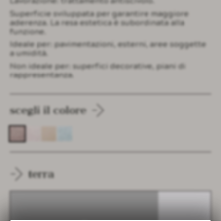
Lavorazione: trattamento antiscivolo.
Superficie sviluppata per garantire maggiore
aderenza. La resa estetica è subordinata alla
funzione.
Ideale per: pavimentazioni, esterni, aree soggette
a umidità.
Non ideale per: superfici decorative, piani di
rappresentanza.
scegli il colore
terra