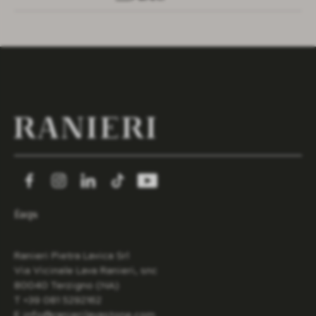
faqs
Ranieri Pietra Lavica Srl
Via Vicinale Lava Ranieri, snc
80040 Terzigno (NA)
T +39 081 5292162
E info@ranierilavastone.com