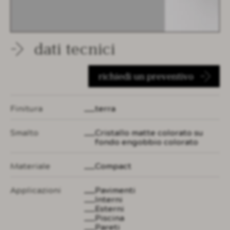
dati tecnici
richiedi un preventivo
Finitura
terra
Smalto
Cristallo matte colorato su
fondo engobbio colorato
Materiale
Compact
Applicazioni
Pavimenti
Interni
Esterni
Piscina
Pareti