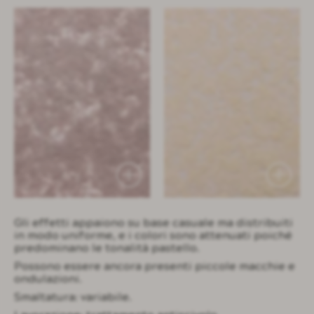
prima bathtub
core tables
void tables
root planters
Gli effetti appaiono su base casuale ma distribuiti
in modo uniforme, e i colori sono attenuati poiché
predominano le tonalità pastello.
Possono essere ancora presenti piccole macchie e
ondulazioni.
Smaltatura: variabile.