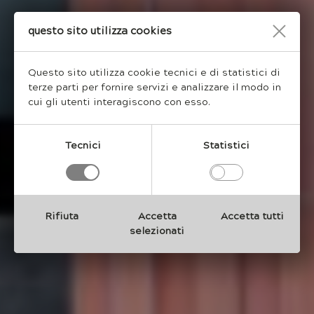
Questo sito utilizza cookies
Questo sito utilizza cookie tecnici e di statistici di
terze parti per fornire servizi e analizzare il modo in
cui gli utenti interagiscono con esso.
Tecnici
Statistici
Rifiuta
Accetta
Accetta tutti
selezionati