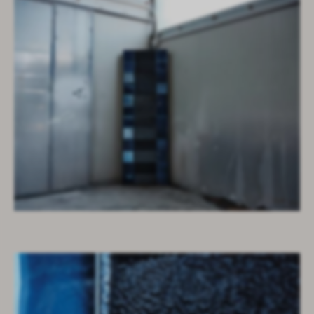
baignoire prima
core tables
void tables
edit table and stools
root planters