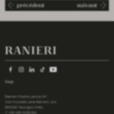
précédent
suivant
faqs
Ranieri Pietra Lavica Srl
Via Vicinale Lava Ranieri, snc
80040 Terzigno (NA)
T +39 081 5292162