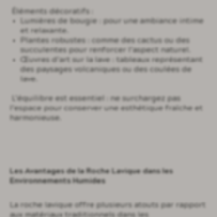
Éléments décoratifs :
Lumières de bougie : pour une ambiance intime
et relaxante.
Plantes robustes : comme des cactus ou des
succulentes pour renforcer l’aspect naturel.
Œuvres d’art sur la lave : tableaux représentant
des paysages volcaniques ou des coulées de
lave.
L’équilibre est essentiel : ne surchargez pas
l’espace pour conserver une esthétique fraîche et
harmonieuse.
Les Avantages de la Roche Lavique dans les
Environnements Humides
La roche lavique offre plusieurs atouts par rapport
aux matériaux traditionnels dans les