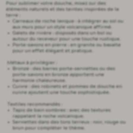
Pour sublimer votre douche, misez sur des
éléments naturels et des teintes inspirées de la
terre :
Carreaux de roche lavique : à intégrer au sol ou
aux murs pour un style volcanique affirmé.
Galets de rivière : disposés dans un bol ou
autour du receveur pour une touche rustique.
Porte-savons en pierre : en granite ou basalte
pour un effet élégant et pratique.
Métaux à privilégier :
Bronze : des barres porte-serviettes ou des
porte-savons en bronze apportent une
harmonie chaleureuse.
Cuivre : des robinets et pommes de douche en
cuivre ajoutent une touche sophistiquée.
Textiles recommandés :
Tapis de bain sombres : avec des textures
rappelant la roche volcanique.
Serviettes dans des tons terreux : noir, rouge ou
brun pour compléter le thème.