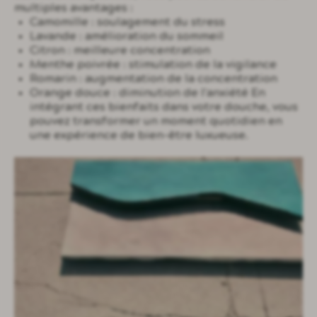
multiples avantages :
Camomille : soulagement du stress
Lavande : amélioration du sommeil
Citron : meilleure concentration
Menthe poivrée : stimulation de la vigilance
Romarin : augmentation de la concentration
Orange douce : diminution de l'anxiété En
intégrant ces bienfaits dans votre douche, vous
pouvez transformer un moment quotidien en
une expérience de bien-être luxueuse.