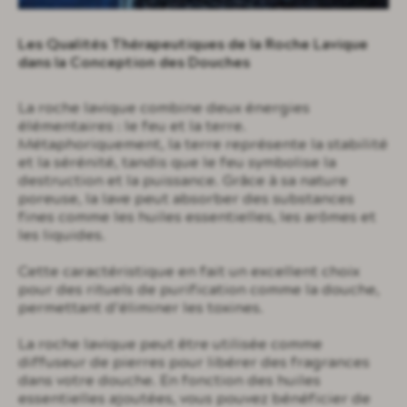
Les Qualités Thérapeutiques de la Roche Lavique
dans la Conception des Douches
La roche lavique combine deux énergies
élémentaires : le feu et la terre.
Métaphoriquement, la terre représente la stabilité
et la sérénité, tandis que le feu symbolise la
destruction et la puissance. Grâce à sa nature
poreuse, la lave peut absorber des substances
fines comme les huiles essentielles, les arômes et
les liquides.
Cette caractéristique en fait un excellent choix
pour des rituels de purification comme la douche,
permettant d’éliminer les toxines.
La roche lavique peut être utilisée comme
diffuseur de pierres pour libérer des fragrances
dans votre douche. En fonction des huiles
essentielles ajoutées, vous pouvez bénéficier de