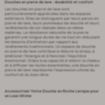
Douches en pierre de lave : durabilité et confort
Les douches en pierre de lave sont
particulièrement appréciées dans les espaces
extérieurs. Elles se distinguent par leurs parois en
pierre de lave, leurs pommeaux de douche et leurs
revêtements de sol réalisés dans ce même
matériau. La résistance naturelle de la pierre
garantit une longue durée de vie tout en réduisant
les besoins d’entretien par rapport aux
revêtements traditionnels. Un espace de douche
en pierre de lave contribue à réduire le stress, à
améliorer l’énergie et à favoriser l’équilibre
émotionnel. Grâce à sa capacité à retenir la chaleur
et à diffuser les huiles essentielles, une douche en
pierre de lave représente l’expression ultime du
confort et du bien-être.
Accessoiriser Votre Douche en Roche Lavique pour
un Luxe Ultime