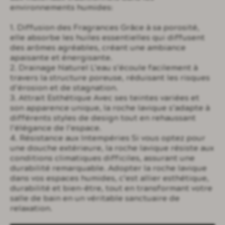
environnements humides:
1. Diffusion des Fragrances Grâce à sa porosité,
elle absorbe les huiles essentielles qui diffusent
des arômes agréables, créant une ambiance
apaisante et énergisante.
2. Drainage Naturel L’eau s’écoule facilement à
travers la structure poreuse, réduisant les risques
d’érosion et de stagnation.
3. Attrait Esthétique Avec ses teintes variées et
son apparence unique, la roche lavique s’adapte à
différents styles de design tout en rehaussant
l’élégance de l’espace.
4. Résistance aux Intempéries Si vous optez pour
une douche extérieure, la roche lavique résiste aux
conditions climatiques difficiles, assurant une
durabilité remarquable. Adopter la roche lavique
dans vos espaces humides, c’est allier esthétique,
durabilité et bien-être, tout en transformant votre
salle de bain en un véritable sanctuaire de
relaxation.