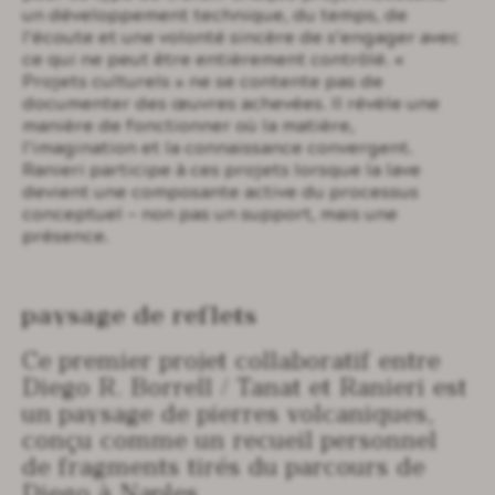
un développement technique, du temps, de
l’écoute et une volonté sincère de s’engager avec
ce qui ne peut être entièrement contrôlé. «
Projets culturels » ne se contente pas de
documenter des œuvres achevées. Il révèle une
manière de fonctionner où la matière,
l’imagination et la connaissance convergent.
Ranieri participe à ces projets lorsque la lave
devient une composante active du processus
conceptuel — non pas un support, mais une
présence.
Paysage de reflets
Ce premier projet collaboratif entre
Diego R. Borrell / Tanat et Ranieri est
un paysage de pierres volcaniques,
conçu comme un recueil personnel
de fragments tirés du parcours de
Diego à Naples