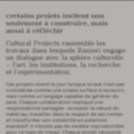
Certains projets invitent non
seulement à construire, mais
aussi à réfléchir
Cultural Projects rassemble les
travaux dans lesquels Ranieri engage
un dialogue avec la sphère culturelle
— l’art, les institutions, la recherche
et l’expérimentation.
Ces projets voient le jour lorsque la lave n’est pas
considérée comme une simple surface à recouvrir,
mais comme un langage capable de générer du
sens. Chaque collaboration implique une
responsabilité partagée : accepter la nature du
matériau, travailler dans le respect de ses limites
et transformer son instabilité en potentiel
expressif. Il n’existe pas de modèle reproductible
pour ce type de travail. Chaque projet nécessite