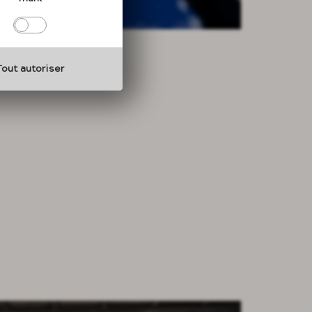
Tout autoriser