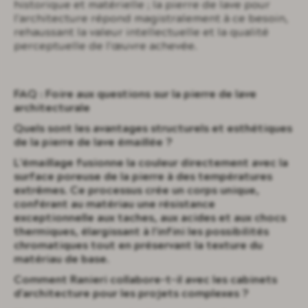
historique et matérielle ; la pierre de lave pour
l'architecture répond magistralement à ce besoin,
rehaussant la valeur intellectuelle et la qualité
perceptuelle de l'œuvre achevée.
FAQ : Foire aux questions sur la pierre de lave
architecturale
Quels sont les avantages structurels et esthétiques
de la pierre de lave émaillée ?
L'émaillage fusionne la couleur directement avec la
surface poreuse de la pierre à des températures
extrêmes. Ce processus crée un corps unique,
conférant au matériau une résistance
exceptionnelle aux taches, aux acides et aux chocs
thermiques, élargissant à l'infini les possibilités
chromatiques tout en préservant la texture du
matériau de base.
Comment Ranieri collabore-t-il avec les cabinets
d'architecture pour les projets complexes ?