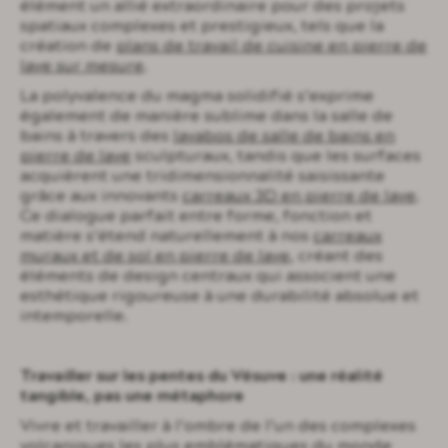
élément un allié extraordinaire pour des projets
spatiaux complexes et prestigieux, tels que la
création de
plans de travail de cuisine en pierre de
lave sur mesure
.
La polyvalence du magma solidifié s’exprime
également de manière sublime dans la salle de
bains à travers des
lavabos de salle de bains en
pierre de lave
sculpturaux, tandis que les surfaces
acquièrent une tridimensionnalité saisissante
grâce aux innovants
carreaux 3D en pierre de lave
.
Ce dialogue parfait entre forme, fonction et
matière s’étend naturellement à nos
carreaux
muraux et de sol en pierre de lave
, créant des
éléments de design centraux qui associent une
esthétique rigoureuse à une durabilité absolue et
intemporelle.
Travailler sur les pentes du Vésuve : une réalité
tangible, pas une métaphore
Vivre et travailler à l’ombre de l’un des complexes
volcaniques les plus emblématiques du monde