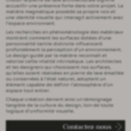
Choisir la pierre de lave architecturale signifie
accueillir une présence forte dans votre projet. La
matière magmatique possède sa propre voix et
une identité visuelle qui interagit activement avec
l’espace environnant.
Les recherches en phénoménologie des matériaux
montrent comment les surfaces dotées d’une
personnalité tactile distincte influencent
profondément la perception d’un environnement.
Le design guidé par la matière reconnaît et
valorise cette vitalité intrinsèque. Les architectes
et les designers qui choisissent nos surfaces,
qu’elles soient réalisées en pierre de lave émaillée
ou conservées à l’état naturel, adoptent un
élément capable de définir l’atmosphère d’un
espace tout entier.
Chaque création devient ainsi un témoignage
tangible de la culture du design, loin de toute
logique d’uniformité visuelle.
Contactez-nous