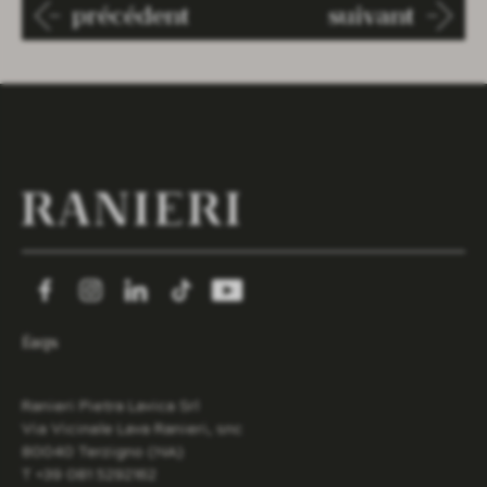
précédent
suivant
faqs
Ranieri Pietra Lavica Srl
Via Vicinale Lava Ranieri, snc
80040 Terzigno (NA)
T +39 081 5292162