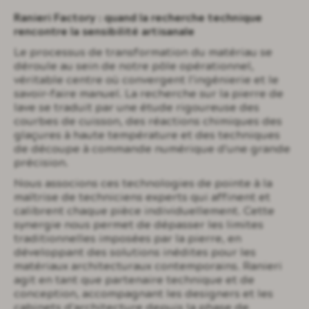
Ranieri Factory : quand la recherche technique
rencontre la sensibilité artisanale
Le processus de transformation du matériau se
déroule au sein de notre pôle opérationnel,
véritable centre où convergent l'ingénierie et le
savoir-faire manuel. La recherche sur la pierre de
lave se traduit par une étude rigoureuse des
courbes de cuisson, des réactions chimiques des
glaçures à haute température et des techniques
de découpe à commande numérique d'une grande
précision.
Nous associons ces technologies de pointe à la
maîtrise de techniciens experts qui affinent et
calibrent chaque pièce individuellement. Cette
synergie nous permet de dépasser les limites
traditionnelles imposées par la pierre, en
développant des solutions inédites pour les
matériaux architecturaux contemporains. Ranieri
agit en tant que partenaire technique et de
conception, accompagnant les designers et les
cabinets d'architecture depuis la phase de