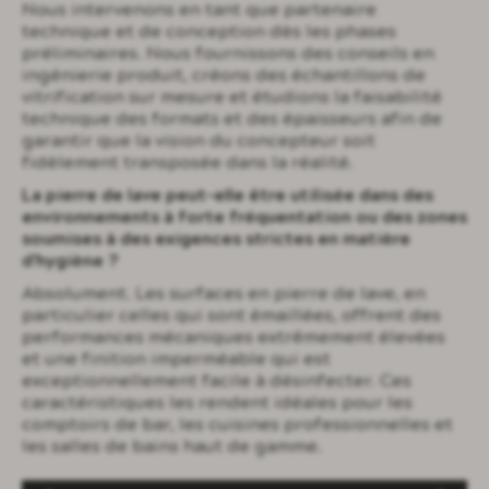
Nous intervenons en tant que partenaire
technique et de conception dès les phases
préliminaires. Nous fournissons des conseils en
ingénierie produit, créons des échantillons de
vitrification sur mesure et étudions la faisabilité
technique des formats et des épaisseurs afin de
garantir que la vision du concepteur soit
fidèlement transposée dans la réalité.
La pierre de lave peut-elle être utilisée dans des
environnements à forte fréquentation ou des zones
soumises à des exigences strictes en matière
d'hygiène ?
Absolument. Les surfaces en pierre de lave, en
particulier celles qui sont émaillées, offrent des
performances mécaniques extrêmement élevées
et une finition imperméable qui est
exceptionnellement facile à désinfecter. Ces
caractéristiques les rendent idéales pour les
comptoirs de bar, les cuisines professionnelles et
les salles de bains haut de gamme.