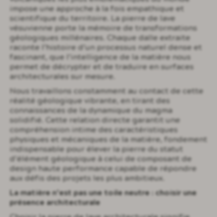
impose une approche à la fois empathique et
scientifique du territoire. La pierre de lave
vésuvienne porte la mémoire de transformations
géologiques millénaires. Chaque dalle extraite
raconte l’histoire d’un processus naturel dense et
fascinant, que l’intelligence de la matière nous
permet de décrypter et de traduire en surfaces
architecturales sur mesure.
Nous travaillons constamment au contact de cette
réalité géologique vibrante, en tirant des
connaissances de la dynamique du magma
solidifié. Cette relation directe garantit une
compréhension intime des caractéristiques
physiques et mécaniques de la matière, fondement
indispensable pour élever la pierre du statut
d’élément géologique à celui de composant de
design haute performance capable de répondre
aux défis des projets les plus ambitieux.
La matière n’est pas une toile neutre : choisir une
présence architecturale