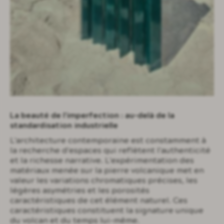
La beauté de l'imperfection : au-delà de la
standardisation industrielle
L'architecture contemporaine est constamment à
la recherche d'espaces qui reflètent l'authenticité
et la richesse narrative. L'expérimentation des
matériaux menée sur la pierre volcanique met en
valeur les variations chromatiques précises, les
légères asymétries et les porosités
caractéristiques de cet élément naturel. Ces
caractéristiques constituent la signature unique
du volcan et du temps lui-même.