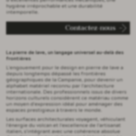
d’excellentes performances mécaniques, une
hygiène irréprochable et une durabilité
intemporelle.
Contactez-nous
La pierre de lave, un langage universel au-delà des
frontières
L'engouement pour le design en pierre de lave a
depuis longtemps dépassé les frontières
géographiques de la Campanie, pour devenir un
alphabet matériel reconnu par l'architecture
internationale. Des professionnels issus de divers
horizons culturels considèrent ce matériau comme
un moyen d'expression idéal pour aménager des
espaces prestigieux à travers le monde.
Les surfaces architecturales voyagent, véhiculant
l'énergie du volcan et l'excellence de l'artisanat
italien, s'intégrant avec une cohérence absolue