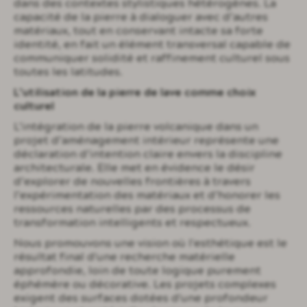
dans des contextes stylistiques hétérogènes. La
capacité de la pierre à dialoguer avec d’autres
matériaux, tout en conservant intacte sa forte
identité, en fait un élément transversal capable de
communiquer solidité et raffinement culturel sous
toutes les latitudes.
L’utilisation de la pierre de lave comme choix
culturel
L’intégration de la pierre volcanique dans un
projet d’aménagement intérieur représente une
déclaration d’intention claire envers la discipline
architecturale. Elle met en évidence le désir
d’explorer de nouvelles frontières à travers
l’expérimentation des matériaux et d’honorer les
ressources naturelles par des processus de
transformation intelligents et respectueux.
Nous promouvons une vision où l'esthétique est le
résultat final d'une recherche matérielle
approfondie, loin de toute logique purement
éphémère ou décorative. Les projets complexes
exigent des surfaces dotées d'une profondeur