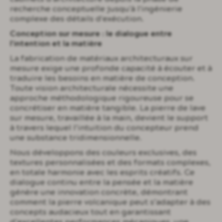
recherche conceptuelle jusqu'à l'ingénierie
complexe des détails d'exécution.
Conception sur mesure : le dialogue entre
l'intention et la matière
La fabrication de matériaux architecturaux sur
mesure exige une profonde capacité à écouter et à
traduire les besoins en matière de conception.
Toute vision architecturale nécessite une
approche méthodologique rigoureuse pour se
concrétiser en matière tangible. La pierre de lave
sur mesure, travaillée à la main, devient le support
à travers lequel l’intuition du concepteur prend
une substance tridimensionnelle.
Nous développons des couleurs exclusives, des
textures personnalisées et des formats complexes,
en totale harmonie avec les esprits créatifs. Ce
dialogue continu entre la pensée et la matière
génère une innovation concrète, démontrant
comment la pierre volcanique peut s’adapter à des
concepts audacieux tout en garantissant