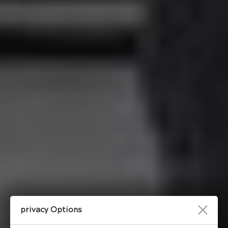
Privacy Options