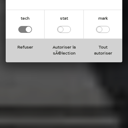
tech
stat
mark
Refuser
Autoriser la
Tout
sÃ©lection
autoriser