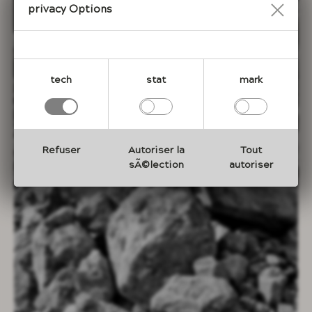
Privacy Options
tech
stat
mark
Refuser
Autoriser la
Tout
sÃ©lection
autoriser