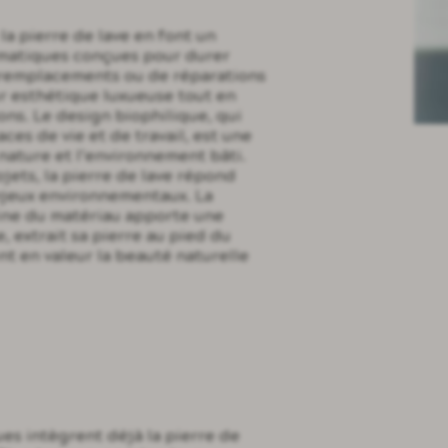
la pierre de lave en font un
ématiques conçues pour durer
e remplacements ou de réparations
ur esthétique luxueuse tout en
ions. Le design biophilique, qui
ces de vie et de travail, est une
 nature et l’environnement bâti.
jets, la pierre de lave répond
enjeux environnementaux. La
gine du matériau apporte une
, extrait sa pierre au pied du
t en valeur la beauté naturelle
es intègrent déjà la pierre de