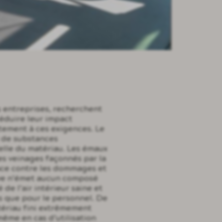
 entreprises, recherchent
réduire leur impact
tement à ces exigences. Le
l de substances
elle du matériau. Les émaux
les veinages façonnés par la
face contre les dommages et
lave n’émet aucun composé
 de l’air intérieur saine et
s que pour le personnel. De
atériau fini extrêmement
même en cas d’utilisation