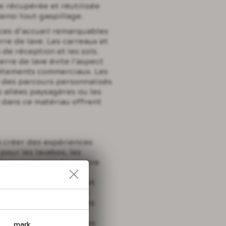
re récupérée et réutilisée
insi tout gaspillage.
aces d’accueil remarquables
rre de lave. Les carreaux et
 de réception et les sols.
erre de lave évite l’aspect
vêtements commerciaux. Les
 des parcours personnalisés
s allées paysagères ou les
s dans ce matériau offrent
 à créer des expériences
pour les lavabos, les
même remplacer le marbre
rée. Plus dure et plus
sue de roche en fusion et
 appliqués à très haute
il, les bars d’hôtel, les
rre imperméable et
leur aussi bien dans les
mark