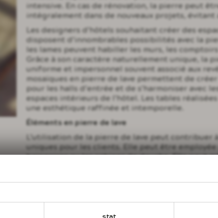
intensive. En cas de rénovation, la pierre peut êt
intégralement dans de nouveaux projets, évitant a
Les designers d’hôtels souhaitant créer des esp
disposent d’innombrables possibilités avec la pie
les lames peuvent habiller les murs, les comptoirs
Grâce à son caractère naturellement unique, la pi
uniforme et impersonnel souvent associé aux re
mosaïques en pierre de lave permettent de créer
pour les halls d’entrée et de s’harmoniser avec le
espaces intérieurs de l’hôtel. Les tables réalisée
une esthétique raffinée et intemporelle.
Éléments en pierre de lave
L’utilisation de la pierre de lave peut contribuer
uniques pour les clients. Elle peut être employée 
baignoires ou les cabines de douche. Elle peut 
traditionnel par une alternative originale et colo
résistante que le marbre, la pierre de lave est is
peut être traitée avec des émaux et des finitions
température. Utilisez-la pour les comptoirs d’accue
spas ou d’autres espaces. La finition rend la pie
antibactérienne, des qualités qui renforcent sa va
stat