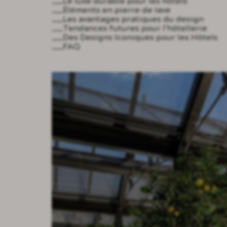
Le luxe durable pour les hôtels
Éléments en pierre de lave
Les avantages pratiques du design
Tendances futures pour l’hôtellerie
Des Designs Iconiques pour les Hôtels
FAQ