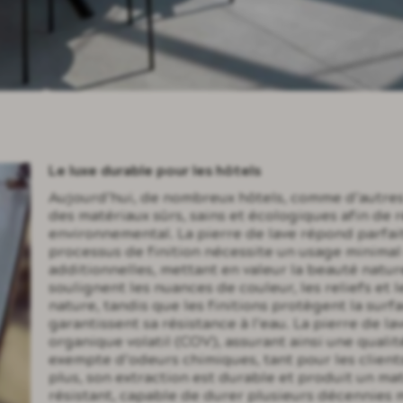
Le luxe durable pour les hôtels
Aujourd’hui, de nombreux hôtels, comme d’autres
des matériaux sûrs, sains et écologiques afin de 
environnemental. La pierre de lave répond parfai
processus de finition nécessite un usage minima
additionnelles, mettant en valeur la beauté natur
soulignent les nuances de couleur, les reliefs et 
nature, tandis que les finitions protègent la sur
garantissent sa résistance à l’eau. La pierre de 
organique volatil (COV), assurant ainsi une qualité
exempte d’odeurs chimiques, tant pour les client
plus, son extraction est durable et produit un m
résistant, capable de durer plusieurs décennies 