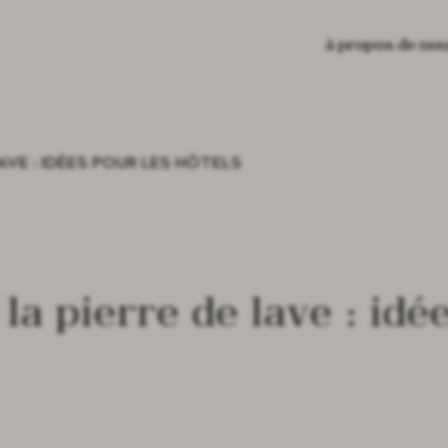
à propos de no
AVE : IDÉES POUR LES HÔTELS
 la pierre de lave : idé