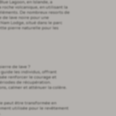
Blue Lagoon, en Islande, a
roche volcanique, en utilisant la
s éléments. De nombreux resorts de
e de lave noire pour une
 Nam Lodge, situé dans le parc
tte pierre naturelle pour les
 pierre de lave ?
 guide les individus, offrant
nsée renforcer le courage et
riodes de récupération.
ons, calmer et atténuer la colère.
?
lle peut être transformée en
ement utilisée pour le revêtement
.