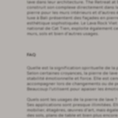
lave dans leur architecture. The Retreat at 
construit son complexe directement dans la 
pierre pour les murs intérieurs et d’autre
luxe à Bali présentent des façades en pierr
esthétique sophistiquée. Le Lava Rock Viet
national de Cat Tien, exploite également ce
murs, sols et bien d’autres usages.
FAQ
Quelle est la signification spirituelle de la
Selon certaines croyances, la pierre de lave
stabilité émotionnelle et force. Elle est ce
accompagner lors de changements ou de pé
Beaucoup l’utilisent pour apaiser les émoti
Quels sont les usages de la pierre de lave 
Ses applications sont presque illimitées. E
mobilier, étagères, œuvres d’art, mais égal
des sols, plans de table et bien plus encore