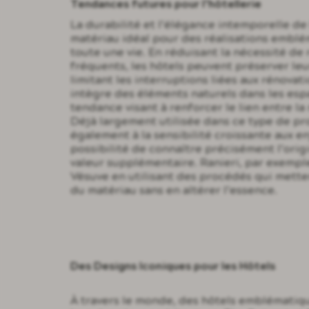
Tendances futures pour l’hôtellerie
La durabilité et l’élégance intemporelle de 
matériau idéal pour des réalisations embl
toute une vie. En réduisant la nécessité d
fréquents, les hôtels peuvent préserver le
limitant les interruptions liées aux rénovat
intègre des éléments naturels dans les espa
tendance visant à renforcer le lien entre la
Déjà largement utilisée dans ce type de pro
également à la sensibilité croissante aux 
possibilité de connaître précisément l’ori
valeur supplémentaire. Ranieri, par exemple
Vésuve en utilisant des procédés qui metten
du matériau sans en altérer l’essence.
Des Designs Iconiques pour les Hôtels
À travers le monde, des hôtels emblématiqu