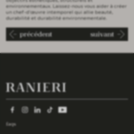
objectifs esthétiques, structurels et
environnementaux. Laissez-nous vous aider à créer
un chef-d'œuvre intemporel qui allie beauté,
durabilité et durabilité environnementale.
précédent
suivant
faqs