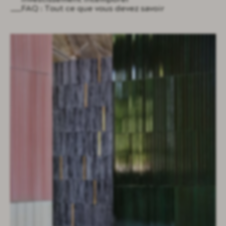
investissement intemporel
baignoire prima
FAQ : Tout ce que vous devez savoir
core tables
void tables
edit table and stools
root planters