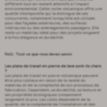
différent tout en restant attentifs à l’impact
environnemental. Cette roche volcanique offre une
qualité intemporelle qui la distingue de ses
concurrents, notamment lorsqu’elle est utilisée
pour des façades extérieures, des surfaces
intérieures ou des aménagements paysagers. Elle
reste un matériau idéal pour des projets exigeant
à la fois élégance et durabilité.
FAQ : Tout ce que vous devez savoir
Les plans de travail en pierre de lave sont-ils chers
?
Les plans de travail en pierre volcanique peuvent
être plus coûteux en raison de la rareté du
matériau et de la complexité de son processus de
fabrication. Cependant, sa durabilité, sa texture et
ses propriétés écologiques compensent
largement le prix. Les coûts dépendent de la
qualité, de la complexité de l’installation et des