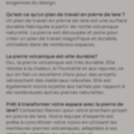
exigences du design.
Qu’est-ce qu’un plan de travail en pierre de lave ?
Un plan de travail en pierre de lave est une surface
durable fabriquée à partir de roche volcanique
naturelle. La pierre est découpée et polie pour
créer un plan de travail magnifique et durable,
utilisable dans de nombreux espaces.
La pierre volcanique est-elle durable?
Oui, la pierre volcanique est très durable. Elle
résiste à la chaleur, à l’humidité et aux rayures, ce
qui en fait un excellent choix pour des projets
nécessitant des matériaux robustes. Elle est
également moins sujette aux taches par rapport à
de nombreuses autres pierres naturelles.
Prêt à transformer votre espace avec la pierre de
lave?
Contactez Ranieri pour votre prochain projet
en pierre de lave. Notre équipe d’experts est
prête à concrétiser votre vision en utilisant les
meilleures pierres volcaniques, adaptées à vos