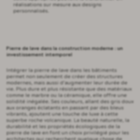
réalisations sur mesure aux designs
personnalisés.
Pierre de lave dans la construction moderne : un
investissement intemporel
Intégrer la pierre de lave dans les bâtiments
permet non seulement de créer des structures
modernes, mais aussi d’augmenter leur durée de
vie. Plus dure et plus résistante que des matériaux
comme le marbre ou la céramique, elle offre une
solidité inégalée. Ses couleurs, allant des gris doux
aux oranges éclatants en passant par des bleus
vibrants, ajoutent une touche de luxe à cette
superbe roche volcanique. La beauté naturelle, la
durabilité et les propriétés écologiques de la
pierre de lave en font un choix privilégié pour les
architectes qui recherchent quelque chose de