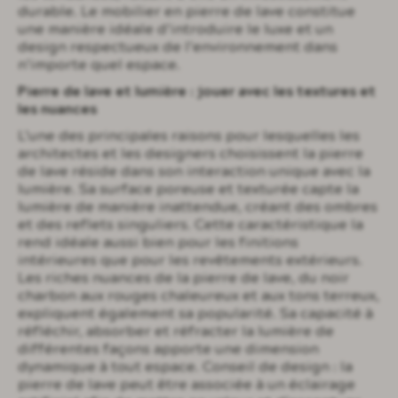
durable. Le mobilier en pierre de lave constitue
une manière idéale d’introduire le luxe et un
design respectueux de l’environnement dans
n’importe quel espace.
Pierre de lave et lumière : jouer avec les textures et
les nuances
L’une des principales raisons pour lesquelles les
architectes et les designers choisissent la pierre
de lave réside dans son interaction unique avec la
lumière. Sa surface poreuse et texturée capte la
lumière de manière inattendue, créant des ombres
et des reflets singuliers. Cette caractéristique la
rend idéale aussi bien pour les finitions
intérieures que pour les revêtements extérieurs.
Les riches nuances de la pierre de lave, du noir
charbon aux rouges chaleureux et aux tons terreux,
expliquent également sa popularité. Sa capacité à
réfléchir, absorber et réfracter la lumière de
différentes façons apporte une dimension
dynamique à tout espace. Conseil de design : la
pierre de lave peut être associée à un éclairage