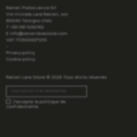
Ranieri Pietra Lavica Srl
Via Vicinale Lava Ranieri, snc
80040 Terzigno (NA)
T +39 081 5292162
E info@ranierilavastone.com
VAT IT05034371210
-
Privacy policy
Cookie policy
Ranieri Lava Stone © 2026 Tous droits réservés
J’accepte la
politique de
confidentialité.