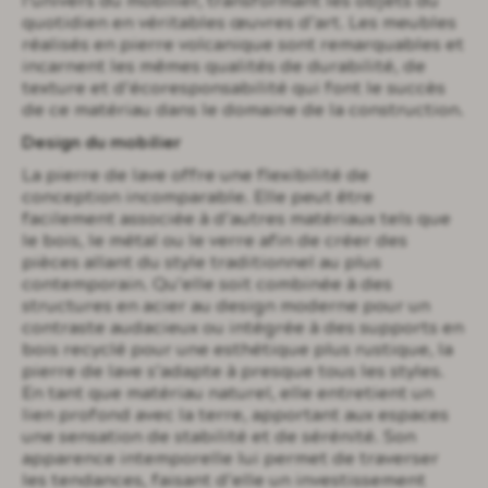
l’univers du mobilier, transformant les objets du
quotidien en véritables œuvres d’art. Les meubles
réalisés en pierre volcanique sont remarquables et
incarnent les mêmes qualités de durabilité, de
texture et d’écoresponsabilité qui font le succès
de ce matériau dans le domaine de la construction.
Design du mobilier
La pierre de lave offre une flexibilité de
conception incomparable. Elle peut être
facilement associée à d’autres matériaux tels que
le bois, le métal ou le verre afin de créer des
pièces allant du style traditionnel au plus
contemporain. Qu’elle soit combinée à des
structures en acier au design moderne pour un
contraste audacieux ou intégrée à des supports en
bois recyclé pour une esthétique plus rustique, la
pierre de lave s’adapte à presque tous les styles.
En tant que matériau naturel, elle entretient un
lien profond avec la terre, apportant aux espaces
une sensation de stabilité et de sérénité. Son
apparence intemporelle lui permet de traverser
les tendances, faisant d’elle un investissement