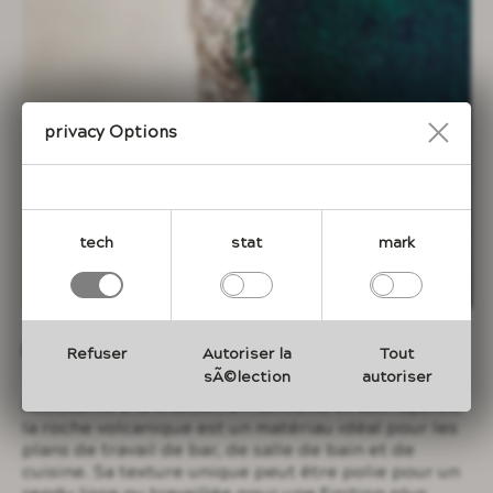
Privacy Options
tech
stat
mark
Plans de travail
Refuser
Autoriser la
Tout
sÃ©lection
autoriser
Résistante à la chaleur, à l'humidité et aux rayures,
la roche volcanique est un matériau idéal pour les
plans de travail de bar, de salle de bain et de
cuisine. Sa texture unique peut être polie pour un