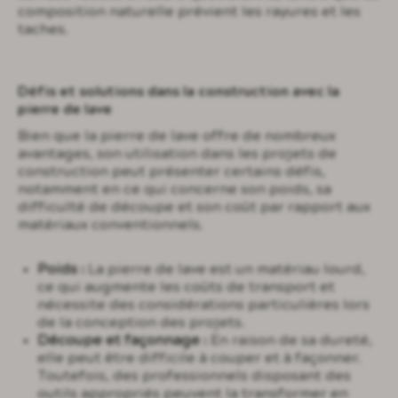
composition naturelle prévient les rayures et les
taches.
Défis et solutions dans la construction avec la
pierre de lave
Bien que la pierre de lave offre de nombreux
avantages, son utilisation dans les projets de
construction peut présenter certains défis,
notamment en ce qui concerne son poids, sa
difficulté de découpe et son coût par rapport aux
matériaux conventionnels.
Poids :
La pierre de lave est un matériau lourd,
ce qui augmente les coûts de transport et
nécessite des considérations particulières lors
de la conception des projets.
Découpe et façonnage :
En raison de sa dureté,
elle peut être difficile à couper et à façonner.
Toutefois, des professionnels disposant des
outils appropriés peuvent la transformer en