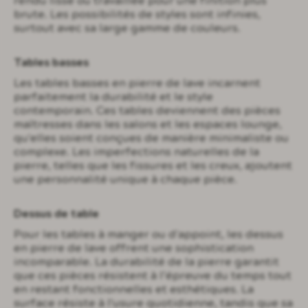
rendu lisse ou travaillée pour une finition plus
brute. Les possibilités de styles sont infinies,
surtout avec sa large gamme de couleurs.
Tables basses
Les tables basses en pierre de lave incarnent
parfaitement la durabilité et le style
contemporain. Ces tables deviennent des pièces
maîtresses dans les salons et les espaces lounge,
qu'elles soient conçues de manière minimaliste ou
complexe. Les imperfections naturelles de la
pierre, telles que les fissures et les creux, ajoutent
une personnalité unique à chaque pièce.
Dessus de table
Pour les tables à manger ou d'appoint, les dessus
en pierre de lave offrent une sophistication
incomparable. La durabilité de la pierre garantit
que ces pièces résistent à l’épreuve du temps tout
en restant fonctionnelles et esthétiques. La
surface résiste à l'usure quotidienne, tandis que sa