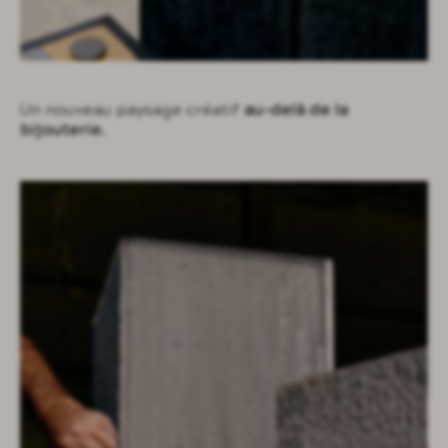
baignoire prima
core tables
void tables
Un nouveau paysage créatif
au-delà de la
edit table and stools
bijouterie.
root planters