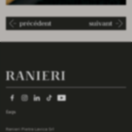
précédent
suivant
faqs
Ranieri Pietra Lavica Srl