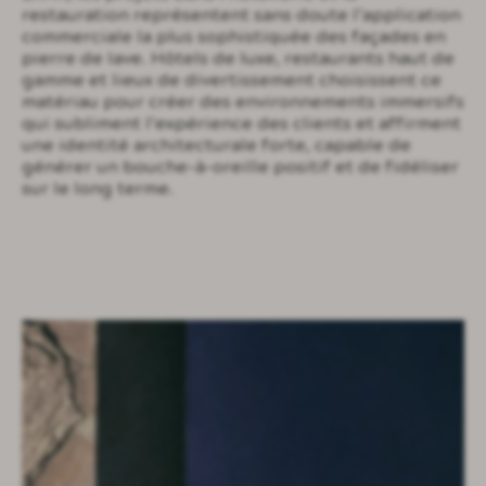
restauration représentent sans doute l’application
commerciale la plus sophistiquée des façades en
pierre de lave. Hôtels de luxe, restaurants haut de
gamme et lieux de divertissement choisissent ce
matériau pour créer des environnements immersifs
qui subliment l’expérience des clients et affirment
une identité architecturale forte, capable de
générer un bouche-à-oreille positif et de fidéliser
sur le long terme.