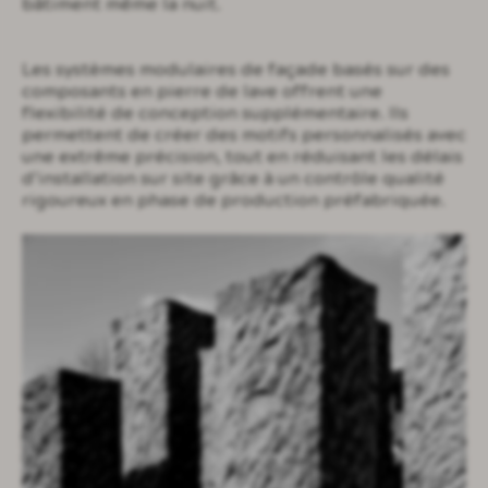
bâtiment même la nuit.
Les systèmes modulaires de façade basés sur des
composants en pierre de lave offrent une
flexibilité de conception supplémentaire. Ils
permettent de créer des motifs personnalisés avec
une extrême précision, tout en réduisant les délais
d’installation sur site grâce à un contrôle qualité
rigoureux en phase de production préfabriquée.