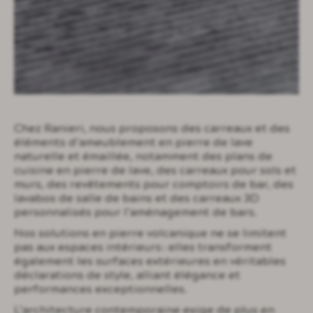
Chez Ranieri, nous proposons des carreaux et des
éléments d’ameublement en pierre de lave
naturelle et émaillée, notamment des plans de
cuisine en pierre de lave, des carreaux pour sols et
murs, des revêtements pour comptoirs de bar, des
lavabos de salle de bains et des carreaux 3D
personnalisés pour l’aménagement de bars.
Nos solutions en pierre volcanique ne se limitent
pas aux espaces intérieurs : elles transforment
également les surfaces extérieures en véritables
déclarations de style, alliant élégance et
performances exceptionnelles.
L’architecture contemporaine exige de plus en