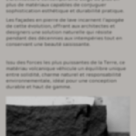
plus de matériaux capables de conjuguer
sophistication esthétique et durabilité pratique.
Les façades en pierre de lave incarnent l’apogée
de cette évolution, offrant aux architectes et
designers une solution naturelle qui résiste
pendant des décennies aux intempéries tout en
conservant une beauté saisissante.
Issu des forces les plus puissantes de la Terre, ce
matériau volcanique véhicule un équilibre unique
entre solidité, charme naturel et responsabilité
environnementale, idéal pour une conception
durable et haut de gamme.