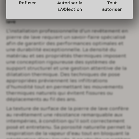
Refuser
Autoriser la
Tout
sÃ©lection
autoriser
Aspects techniques du revêtement en pierre de
lave
L’installation professionnelle d’un revêtement en
pierre de lave requiert un savoir-faire spécialisé
afin de garantir des performances optimales et
une durabilité exceptionnelle. La densité du
matériau et ses propriétés thermiques imposent
une conception rigoureuse des systèmes de
support structurel et une gestion attentive de la
dilatation thermique. Des techniques de pose
appropriées préviennent les infiltrations
d’humidité tout en permettant les mouvements
thermiques naturels qui évitent fissures ou
déplacements au fil des ans.
La texture de surface de la pierre de lave confère
au revêtement une résistance remarquable aux
intempéries, à condition qu’il soit correctement
posé et entretenu. Sa porosité naturelle permet la
respiration de la vapeur d’eau tout en bloquant la