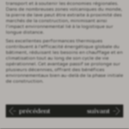
transport et à soutenir les économies régionales.
Dans de nombreuses zones volcaniques du monde,
la pierre de lave peut être extraite à proximité des
marchés de la construction, minimisant ainsi
l’impact environnemental lié à la logistique sur
longue distance.
Ses excellentes performances thermiques
contribuent à l’efficacité énergétique globale du
bâtiment, réduisant les besoins en chauffage et en
climatisation tout au long de son cycle de vie
opérationnel. Cet avantage passif se prolonge sur
plusieurs décennies, offrant des bénéfices
environnementaux bien au-delà de la phase initiale
de construction.
précédent
suivant