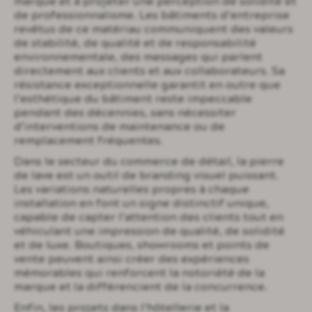
marque et à projeter une perception de solidité et
de professionnalisme. Les bâtiments d’entreprise
revêtus de ce matériau communiquent des valeurs
de stabilité, de qualité et de responsabilité
environnementale, des messages qui parlent
directement aux clients et aux collaborateurs. Sa
résistance exceptionnelle garantit en outre que
l’esthétique du bâtiment reste impeccable
pendant des décennies, sans nécessiter
d’interventions de maintenance ou de
remplacement fréquentes.
Dans le secteur du commerce de détail, la pierre
de lave est un outil de branding visuel puissant.
Les variations naturelles propres à chaque
installation en font un signe distinctif unique,
capable de capter l’attention des clients tout en
véhiculant une impression de qualité, de solidité
et de luxe. Boutiques, showrooms et points de
vente peuvent ainsi créer des expériences
mémorables qui renforcent la notoriété de la
marque et la différencient de la concurrence.
Enfin, les projets dans l’hôtellerie et la