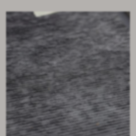
baignoire prima
core tables
void tables
edit table and stools
root planters