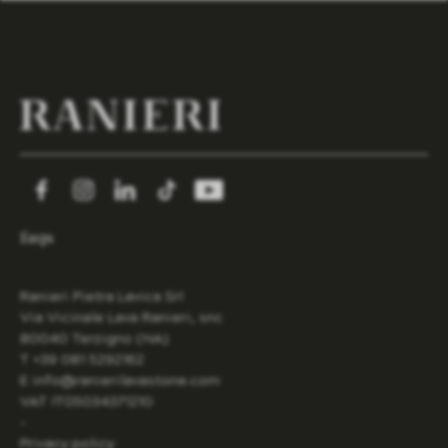
faqs
Ranieri Pietra Lavica Srl
Via Vicinale Lava Ranieri, snc
80040 Terzigno (NA)
T +39 081 5292162
E info@ranierilavastone.com
VAT IT05034371210
-
Privacy policy