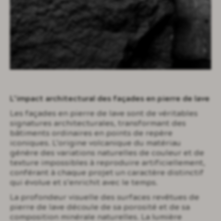
L’impact architectural des façades en pierre de lave
Les façades en pierre de lave sont de véritables
signatures architecturales, transformant des
bâtiments ordinaires en points de repère
iconiques. L’origine volcanique du matériau
génère des variations naturelles de couleur et de
texture impossibles à reproduire artificiellement,
conférant à chaque projet un caractère distinctif
qui évolue et s’enrichit avec le temps.
La profondeur visuelle des surfaces revêtues de
pierre de lave découle de sa porosité et de sa
composition minérale naturelles. La lumière