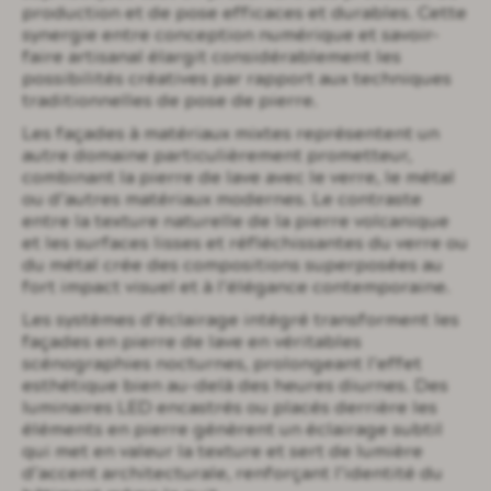
production et de pose efficaces et durables. Cette
synergie entre conception numérique et savoir-
faire artisanal élargit considérablement les
possibilités créatives par rapport aux techniques
traditionnelles de pose de pierre.
Les façades à matériaux mixtes représentent un
autre domaine particulièrement prometteur,
combinant la pierre de lave avec le verre, le métal
ou d’autres matériaux modernes. Le contraste
entre la texture naturelle de la pierre volcanique
et les surfaces lisses et réfléchissantes du verre ou
du métal crée des compositions superposées au
fort impact visuel et à l’élégance contemporaine.
Les systèmes d’éclairage intégré transforment les
façades en pierre de lave en véritables
scénographies nocturnes, prolongeant l’effet
esthétique bien au-delà des heures diurnes. Des
luminaires LED encastrés ou placés derrière les
éléments en pierre génèrent un éclairage subtil
qui met en valeur la texture et sert de lumière
d’accent architecturale, renforçant l’identité du