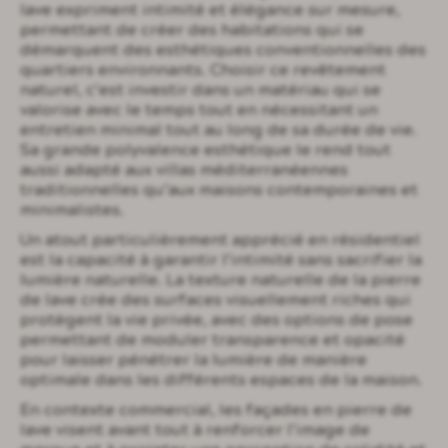
lave expriment intimité et élégance sur mesure,
permettant de créer des habitations qui se
démarquent des esthétiques conventionnelles des
quartiers environnants. Choisir ce revêtement
naturel, c’est investir dans un matériau qui se
valorise avec le temps tout en nécessitant un
entretien minimal tout au long de sa durée de vie.
Sa grande polyvalence esthétique le rend tout
aussi adapté aux villas méditerranéennes
traditionnelles qu’aux maisons contemporaines et
minimalistes.
Un atout particulièrement apprécié en résidentiel
est la capacité à garantir l’intimité sans sacrifier la
lumière naturelle. La texture naturelle de la pierre
de lave crée des surfaces visuellement riches qui
protègent la vie privée, avec des options de pose
permettant de moduler transparence et opacité
pour laisser pénétrer la lumière de manière
optimale dans les différents espaces de la maison.
En contexte commercial, les façades en pierre de
lave visent avant tout à renforcer l’image de