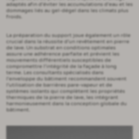
adaptés afin d’éviter les accumulations d’eau et les
dommages liés au gel-dégel dans les climats plus
froids.
La préparation du support joue également un rôle
crucial dans la réussite d’un revêtement en pierre
de lave. Un substrat en conditions optimales
assure une adhérence parfaite et prévient les
mouvements différentiels susceptibles de
compromettre l’intégrité de la façade à long
terme. Les consultants spécialisés dans
l’enveloppe du bâtiment recommandent souvent
l’utilisation de barrières pare-vapeur et de
systèmes isolants qui complètent les propriétés
thermiques de la pierre de lave, les intégrant
harmonieusement dans la conception globale du
bâtiment.