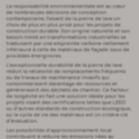
La responsabilité environnementale est au cœur
de nombreuses décisions de conception
contemporaine, faisant de la pierre de lave un
choix de plus en plus prisé pour les projets de
construction durable. Son origine naturelle et son
besoin limité en transformations industrielles se
traduisent par une empreinte carbone nettement
inférieure à celle de matériaux de façade issus de
procédés énergivores.
L’exceptionnelle durabilité de la pierre de lave
réduit la nécessité de remplacements fréquents
ou de travaux de maintenance invasifs qui
consommeraient davantage de ressources et
généreraient des déchets de chantier. Ce facteur
de longévité en fait une solution idéale pour les
projets visant des certifications telles que LEED
ou d’autres standards de construction écologique,
où le cycle de vie des matériaux est un critère clé
d’évaluation.
Les possibilités d’approvisionnement local
contribuent à réduire les émissions liées au