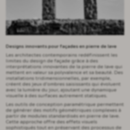
Designs innovants pour façades en pierre de lave
Les architectes contemporains redéfinissent les
limites du design de façade grâce à des
interprétations innovantes de la pierre de lave qui
mettent en valeur sa polyvalence et sa beauté. Des
installations tridimensionnelles, par exemple,
créent des jeux d’ombres saisissants qui évoluent
avec la lumière du jour, ajoutant une dynamique
visuelle à des surfaces autrement statiques.
Les outils de conception paramétrique permettent
de générer des motifs géométriques complexes à
partir de modules standardisés en pierre de lave.
Cette approche offre des effets visuels
sophistiqués tout en préservant des processus de