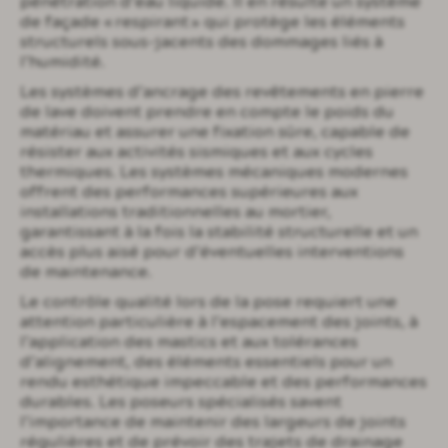
pénétration d’eau liquide. Il en résulte un système
de façade « respirant » qui protège les éléments
structurels sous-jacents des dommages liés à
l’humidité.
Les systèmes d’ancrage des revêtements en pierre
de lave doivent prendre en compte le poids du
matériau et assurer une fixation sûre, capable de
résister aux activités sismiques et aux cycles
thermiques. Les systèmes mécaniques modernes
offrent des performances supérieures aux
installations traditionnelles au mortier,
garantissant à la fois la stabilité structurelle et un
accès plus aisé pour d’éventuelles interventions
de maintenance.
Le contrôle qualité lors de la pose requiert une
attention particulière à l’espacement des joints, à
l’application des mastics et aux tolérances
d’alignement, des éléments essentiels pour un
rendu esthétique impeccable et des performances
durables. Les poseurs spécialisés savent
l’importance de maintenir des largeurs de joints
régulières et de prévoir des trajets de drainage