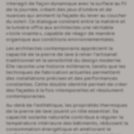
interagit de façon dynamique avec la surface au fil
de la journée, créant des jeux d’ombre et de
nuances qui animent la façade du lever au coucher
du soleil. Ce dialogue constant entre la matière et
la lumière offre aux architectes une véritable
« toile vivante », capable de réagir de manière
organique aux conditions environnementales.
Les architectes contemporains apprécient la
capacité de la pierre de lave à relier l’artisanat
traditionnel et la sensibilité du design moderne.
Elle raconte une histoire millénaire, tandis que les
techniques de fabrication actuelles permettent
des installations précises et des performances
constantes. Cette double identité permet de créer
des façades à la fois intemporelles et résolument
contemporaines.
Au-delà de l’esthétique, les propriétés thermiques
de la pierre de lave jouent un rôle essentiel. Sa
capacité isolante naturelle contribue à réguler la
température intérieure des bâtiments, réduisant la
consommation énergétique et améliorant le