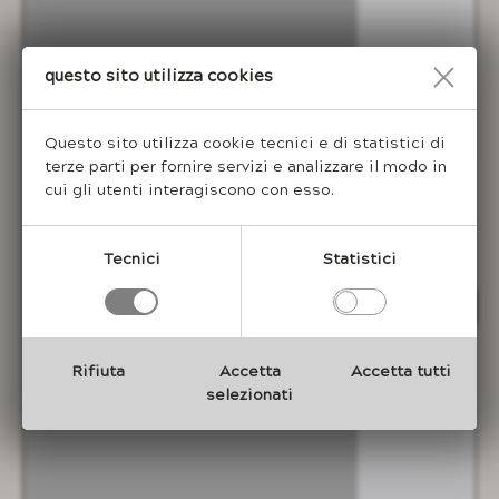
Questo sito utilizza cookies
Questo sito utilizza cookie tecnici e di statistici di
terze parti per fornire servizi e analizzare il modo in
cui gli utenti interagiscono con esso.
Tecnici
Statistici
Rifiuta
Accetta
Accetta tutti
selezionati