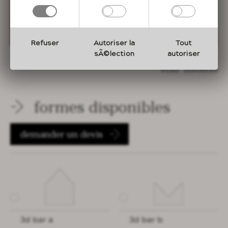
Refuser
Autoriser la
Tout
sÃ©lection
autoriser
voir moins
formes disponibles
demander un devis
3d bar a
3d bar b