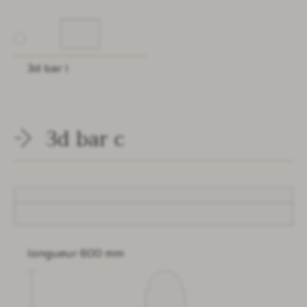
3d bar l
3d bar c
longueur 600 mm