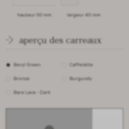
hauteur 50 mm
largeur 40 mm
aperçu des carreaux
Beryl Green
Caffelatte
Bronze
Burgundy
Bare Lava - Dark