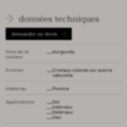
données techniques
demander un devis
Nom de la
burgundy
couleur
Finition
Cristaux colorés sur pierre
naturelle
Matériau
Pumice
Applications
Sol
Intérieur
Extérieur
Mur