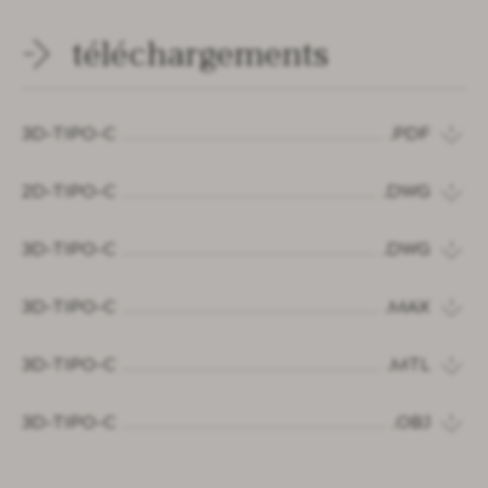
téléchargements
3D-TIPO-C
.PDF
2D-TIPO-C
.DWG
3D-TIPO-C
.DWG
3D-TIPO-C
.MAX
3D-TIPO-C
.MTL
3D-TIPO-C
.OBJ