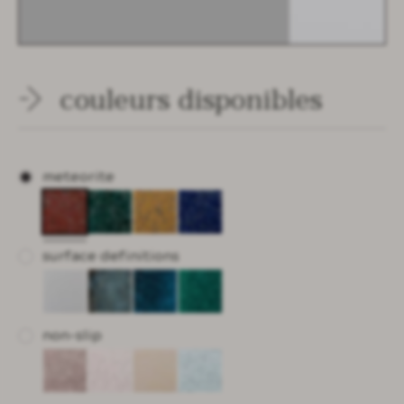
couleurs disponibles
meteorite
surface definitions
non-slip