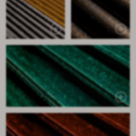
baignoire prima
core tables
void tables
edit table and stools
root planters
info
press
blog
catalogues
contact