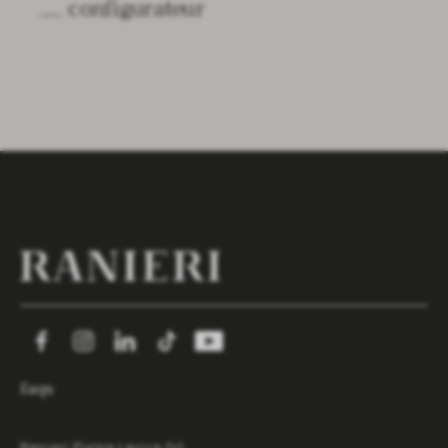
configurateur
faqs
Ranieri Pietra Lavica Srl